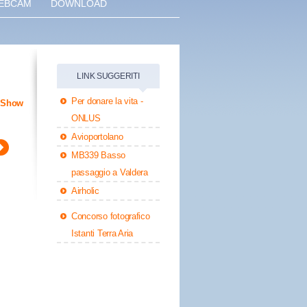
EBCAM
DOWNLOAD
LINK SUGGERITI
Per donare la vita -
eShow
ONLUS
Avioportolano
MB339 Basso
passaggio a Valdera
Airholic
Concorso fotografico
Istanti Terra Aria