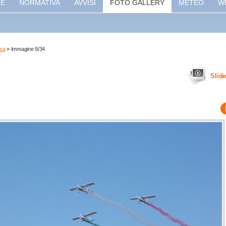
RE
NORMATIVA
AVVISI
FOTO GALLERY
METEO
W
isa
» Immagine 9/34
Slid