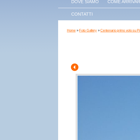
DOVE SIAMO
COME ARRIVA
CONTATTI
Home
»
Foto Gallery
»
Centenario primo volo su P