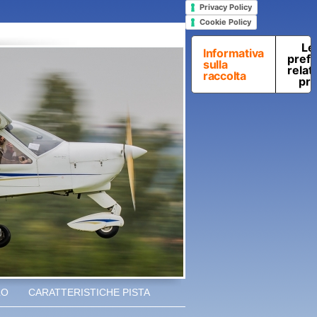
Privacy Policy
Cookie Policy
Le
Informativa
pref
sulla
relati
raccolta
pri
LO
CARATTERISTICHE PISTA