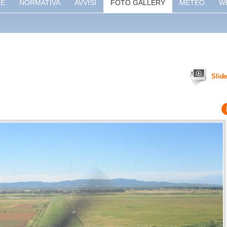
RE
NORMATIVA
AVVISI
FOTO GALLERY
METEO
W
Slid