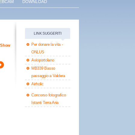
EBCAM
DOWNLOAD
LINK SUGGERITI
Per donare la vita -
eShow
ONLUS
Avioportolano
MB339 Basso
passaggio a Valdera
Airholic
Concorso fotografico
Istanti Terra Aria