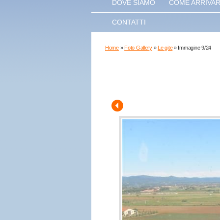
DOVE SIAMO
COME ARRIVA
CONTATTI
Home
»
Foto Gallery
»
Le gite
» Immagine 9/24