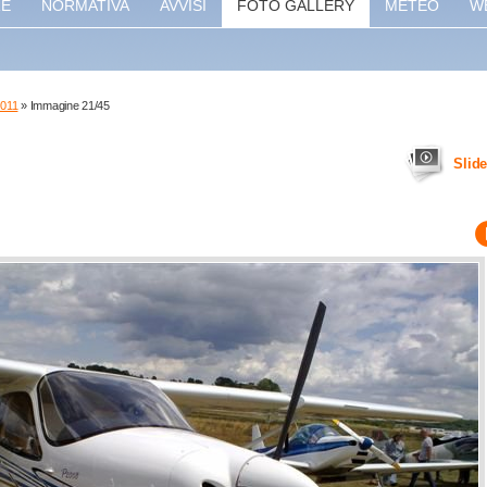
RE
NORMATIVA
AVVISI
FOTO GALLERY
METEO
W
2011
» Immagine 21/45
Slid