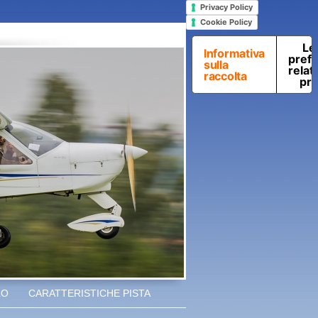
Privacy Policy
Cookie Policy
Le
Informativa
pref
sulla
relati
raccolta
pri
LO
CARATTERISTICHE PISTA