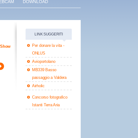
EBCAM
DOWNLOAD
LINK SUGGERITI
Per donare la vita -
eShow
ONLUS
Avioportolano
MB339 Basso
passaggio a Valdera
Airholic
Concorso fotografico
Istanti Terra Aria